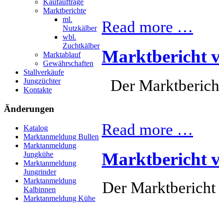
Kaufaufträge
Marktberichte
ml.
Read more …
Nutzkälber
wbl.
Zuchtkälber
Marktbericht 
Marktablauf
Gewährschaften
Stallverkäufe
Der Marktberich
Jungzüchter
Kontakte
Änderungen
Read more …
Katalog
Marktanmeldung Bullen
Marktanmeldung
Marktbericht 
Jungkühe
Marktanmeldung
Jungrinder
Marktanmeldung
Der Marktbericht
Kalbinnen
Marktanmeldung Kühe