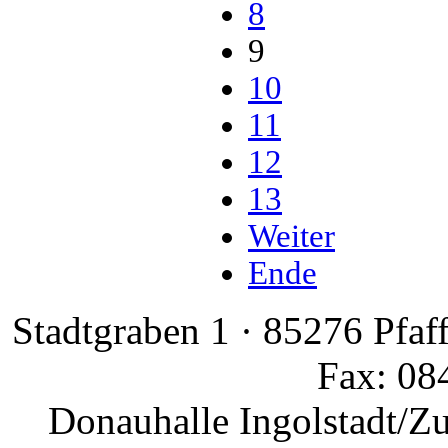
8
9
10
11
12
13
Weiter
Ende
Stadtgraben 1 · 85276 Pfaf
Fax: 08
Donauhalle Ingolstadt/Z