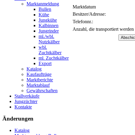
Marktanmeldung
Marktdatum
Bullen
Besitzer/Adresse:
Kühe
Jungkühe
Telefonnr.:
Kalbinnen
Anzahl, die transportiert werden 
Jungrinder
ml./wbl.
Nutzkälber
wbl.
Zuchtkälber
ml. Zuchtkälber
Export
Katalog
Kaufaufträge
Marktberichte
Marktablauf
Gewährschaften
Stallverkäufe
Jungzüchter
Kontakte
Änderungen
Katalog