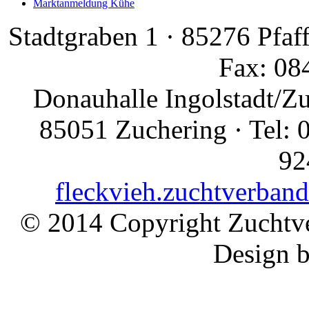
Marktanmeldung Kühe
Stadtgraben 1 · 85276 Pfaf
Fax: 08
Donauhalle Ingolstadt/Z
85051 Zuchering · Tel: 
92
fleckvieh.zuchtverban
© 2014 Copyright Zuchtve
Design 