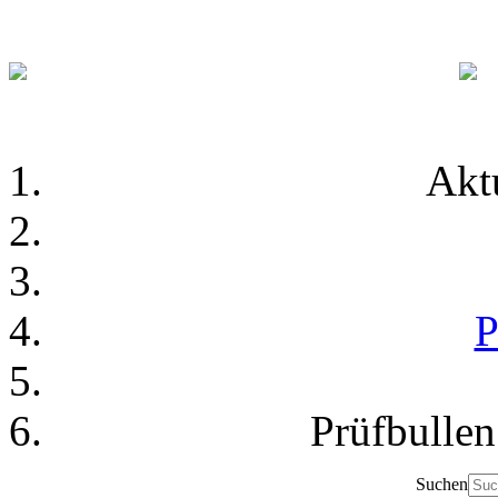
Akt
P
Prüfbulle
Suchen