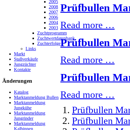
2005
Prüfbullen Mar
2008
2007
2006
Read more …
2004
2003
Zuchtprogramm
Zuchtwertdatenbank
Prüfbullen Mar
Zuchterfolge
Links
Markt
Read more …
Stallverkäufe
Jungzüchter
Kontakte
Prüfbullen Mar
Änderungen
Read more …
Katalog
Marktanmeldung Bullen
Marktanmeldung
Prüfbullen Ma
Jungkühe
Marktanmeldung
Prüfbullen Ma
Jungrinder
Marktanmeldung
Kalbinnen