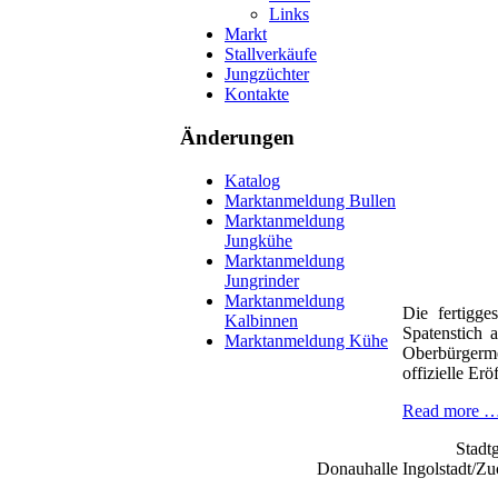
Links
Markt
Stallverkäufe
Jungzüchter
Kontakte
Änderungen
Katalog
Marktanmeldung Bullen
Marktanmeldung
Jungkühe
Marktanmeldung
Jungrinder
Marktanmeldung
Die fertigge
Kalbinnen
Spatenstich 
Marktanmeldung Kühe
Oberbürgerme
offizielle Erö
Read more 
Stadt
Donauhalle Ingolstadt/Z