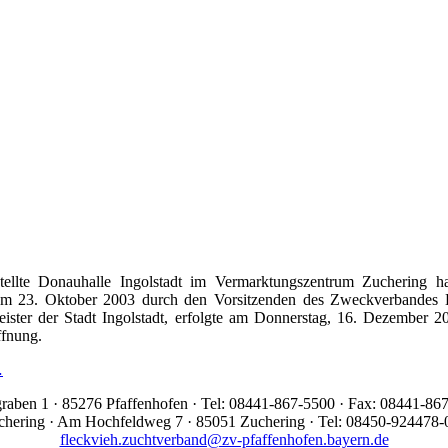
stellte Donauhalle Ingolstadt im Vermarktungszentrum Zuchering h
am 23. Oktober 2003 durch den Vorsitzenden des Zweckverbandes D
ister der Stadt Ingolstadt, erfolgte am Donnerstag, 16. Dezember 
ffnung.
…
graben 1 · 85276 Pfaffenhofen · Tel: 08441-867-5500 · Fax: 08441-86
uchering · Am Hochfeldweg 7 · 85051 Zuchering · Tel: 08450-924478-
fleckvieh.zuchtverband@zv-pfaffenhofen.bayern.de