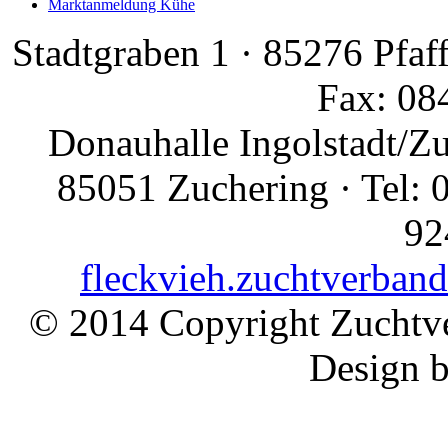
Marktanmeldung Kühe
Stadtgraben 1 · 85276 Pfaf
Fax: 08
Donauhalle Ingolstadt/Z
85051 Zuchering · Tel: 
92
fleckvieh.zuchtverban
© 2014 Copyright Zuchtve
Design 