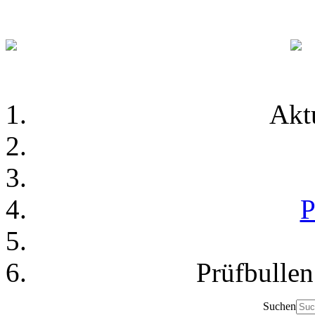
Akt
P
Prüfbulle
Suchen