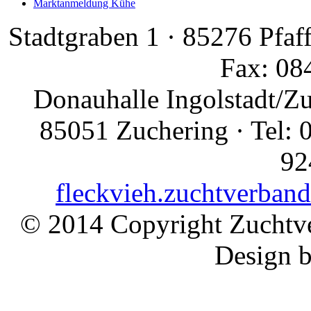
Marktanmeldung Kühe
Stadtgraben 1 · 85276 Pfaf
Fax: 08
Donauhalle Ingolstadt/Z
85051 Zuchering · Tel: 
92
fleckvieh.zuchtverban
© 2014 Copyright Zuchtve
Design 