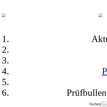
Akt
P
Prüfbulle
Suchen