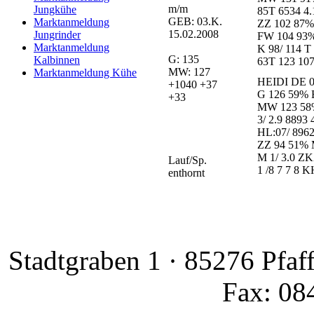
m/m
Jungkühe
85T 6534 4.
GEB: 03.K.
Marktanmeldung
ZZ 102 87%
15.02.2008
Jungrinder
FW 104 93%
Marktanmeldung
K 98/ 114 T
G: 135
Kalbinnen
63T 123 107
MW: 127
Marktanmeldung Kühe
HEIDI DE 0
+1040 +37
G 126 59%
+33
MW 123 58%
3/ 2.9 8893 
HL:07/ 8962
ZZ 94 51% 
M 1/ 3.0 ZK
Lauf/Sp.
1 /8 7 7 8 
enthornt
Stadtgraben 1 · 85276 Pfaf
Fax: 08