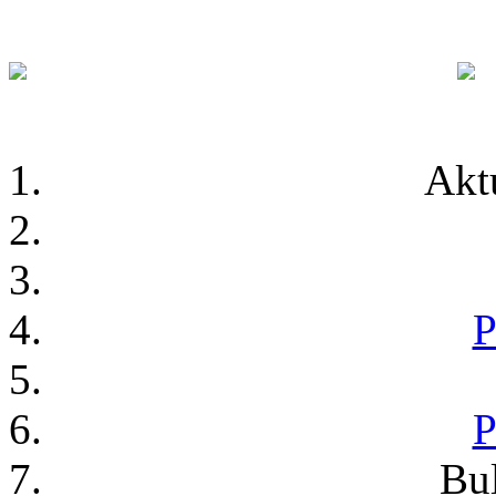
Akt
P
P
Bu