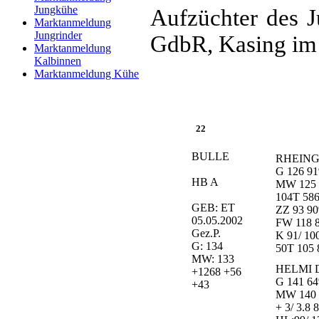
Jungkühe
Aufzüchter des J
Marktanmeldung
Jungrinder
GdbR, Kasing im 
Marktanmeldung
Kalbinnen
Marktanmeldung Kühe
22
BULLE
RHEINGO
G 126 9
HB A
MW 125 9
104T 586
GEB: ET
ZZ 93 9
05.05.2002
FW 118 
Gez.P.
K 91/ 10
G: 134
50T 105 
MW: 133
HELMI D
+1268 +56
G 141 6
+43
MW 140 6
+ 3/ 3.8 