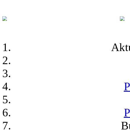
Akt
P
P
Bu