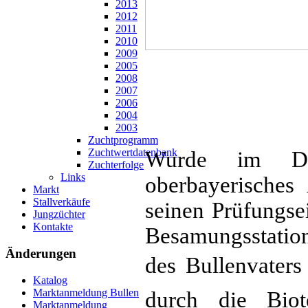
2013
2012
2011
2010
2009
2005
2008
2007
2006
2004
2003
Zuchtprogramm
Zuchtwertdatenbank
Wurde im Die
Zuchterfolge
Links
oberbayerisches 
Markt
Stallverkäufe
seinen Prüfungse
Jungzüchter
Kontakte
Besamungsstatio
Änderungen
des Bullenvaters 
Katalog
Marktanmeldung Bullen
durch die Biot
Marktanmeldung