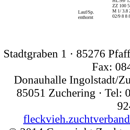
HL:99/ 1
ZZ 100 
M 1/ 3.8 
Lauf/Sp.
02/9 8 8
enthornt
Stadtgraben 1 · 85276 Pfaf
Fax: 08
Donauhalle Ingolstadt/Z
85051 Zuchering · Tel: 
92
fleckvieh.zuchtverban