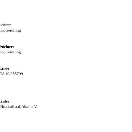
üchter:
nn, Gerolfing
züchter:
nn, Gerolfing
Vater:
*TA 10/855799
äufer:
eustadt a.d. Aisch e.V.