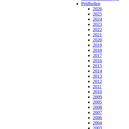
Prüfbullen
2026
2025
2024
2023
2022
2021
2020
2019
2018
2017
2016
2015
2014
2013
2012
2011
2010
2009
2005
2008
2007
2006
2004
2003