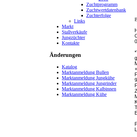
Zuchtprogramm
Zuchtwertdatenbank
Zuchterfolge
B
Links
Markt
Stallverkäufe
G
Jungzüchter
0
Kontakte
*
Änderungen
Katalog
+
Marktanmeldung Bullen
Marktanmeldung Jungkühe
9
Marktanmeldung Jungrinder
F
Marktanmeldung Kalbinnen
Z
Marktanmeldung Kühe
M
K
T
E
L