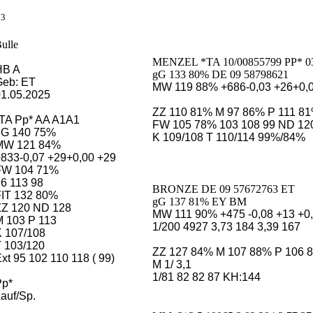
3
ulle
MENZEL *TA 10/00855799 PP* 0
HB A
gG 133 80% DE 09 58798621
eb: ET
MW 119 88% +686-0,03 +26+0,
1.05.2025
ZZ 110 81% M 97 86% P 111 8
TA Pp* AA A1A1
FW 105 78% 103 108 99 ND 12
gG 140 75%
K 109/108 T 110/114 99%/84%
MW 121 84%
833-0,07 +29+0,00 +29
FW 104 71%
6 113 98
BRONZE DE 09 57672763 ET
IT 132 80%
gG 137 81% EY BM
Z 120 ND 128
MW 111 90% +475 -0,08 +13 +0
 103 P 113
1/200 4927 3,73 184 3,39 167
 107/108
 103/120
ZZ 127 84% M 107 88% P 106 
xt 95 102 110 118 ( 99)
M 1/ 3,1
1/81 82 82 87 KH:144
Pp*
auf/Sp.