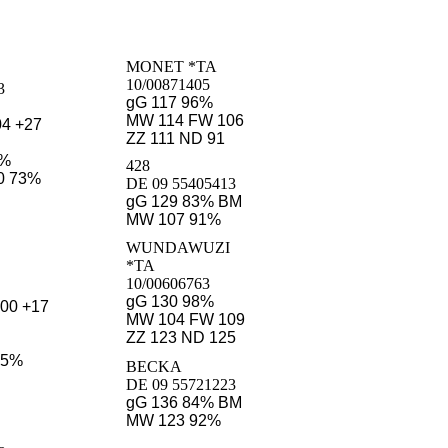
MONET *TA
10/00871405
3
gG 117 96%
MW 114 FW 106
04 +27
ZZ 111 ND 91
1%
428
0 73%
DE 09 55405413
gG 129 83% BM
MW 107 91%
WUNDAWUZI
*TA
10/00606763
gG 130 98%
,00 +17
MW 104 FW 109
ZZ 123 ND 125
85%
BECKA
DE 09 55721223
gG 136 84% BM
MW 123 92%