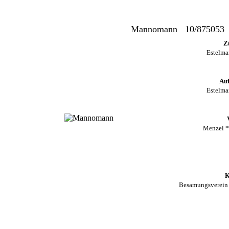
Mannomann 10/875053
Z
Estelma
Auf
Estelma
Menzel 
K
Besamungsverein N