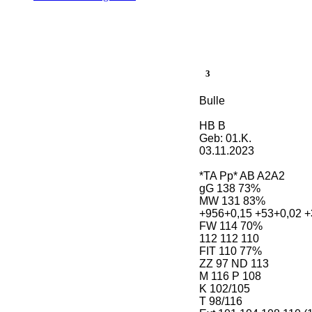
3
Bulle
HB B
Geb: 01.K.
03.11.2023
*TA Pp* AB A2A2
gG 138 73%
MW 131 83%
+956+0,15 +53+0,02 +
FW 114 70%
112 112 110
FIT 110 77%
ZZ 97 ND 113
M 116 P 108
K 102/105
T 98/116