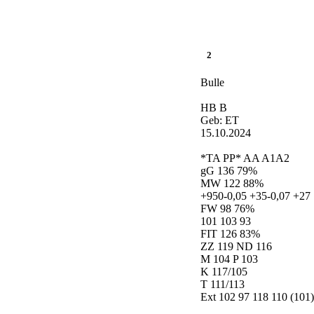
2
Bulle
HB B
Geb: ET
15.10.2024
*TA PP* AA A1A2
gG 136 79%
MW 122 88%
+950-0,05 +35-0,07 +27
FW 98 76%
101 103 93
FIT 126 83%
ZZ 119 ND 116
M 104 P 103
K 117/105
T 111/113
Ext 102 97 118 110 (101)