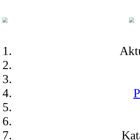
Akt
P
Kat