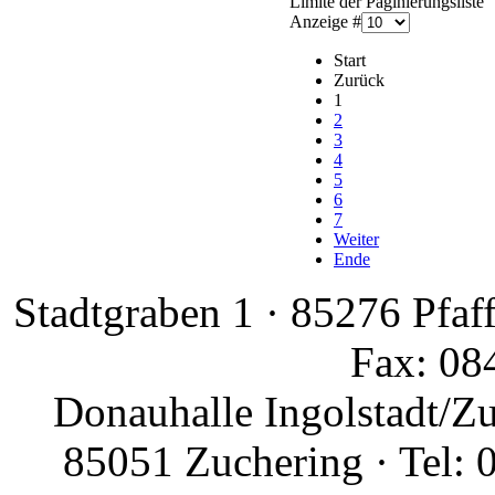
Limite der Paginierungsliste
Anzeige #
Start
Zurück
1
2
3
4
5
6
7
Weiter
Ende
Stadtgraben 1 · 85276 Pfaf
Fax: 08
Donauhalle Ingolstadt/Z
85051 Zuchering · Tel: 